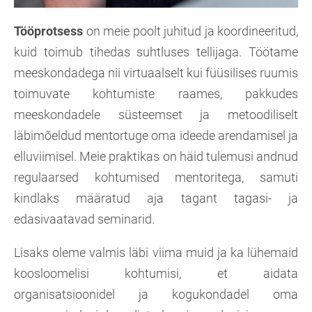
Tööprotsess
on meie poolt juhitud ja koordineeritud,
kuid toimub tihedas suhtluses tellijaga. Töötame
meeskondadega nii virtuaalselt kui füüsilises ruumis
toimuvate kohtumiste raames, pakkudes
meeskondadele süsteemset ja metoodiliselt
läbimõeldud mentortuge oma ideede arendamisel ja
elluviimisel. Meie praktikas on häid tulemusi andnud
regulaarsed kohtumised mentoritega, samuti
kindlaks määratud aja tagant tagasi- ja
edasivaatavad seminarid.
Lisaks oleme valmis läbi viima muid ja ka lühemaid
koosloomelisi kohtumisi, et aidata
organisatsioonidel ja kogukondadel oma