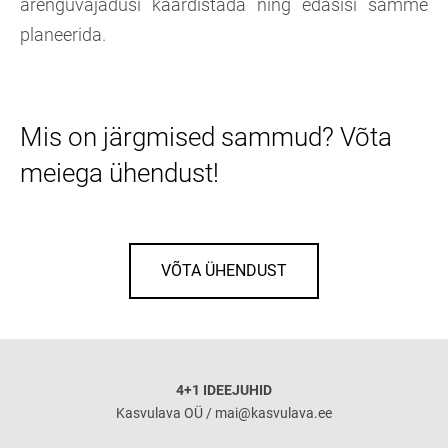
arenguvajadusi kaardistada ning edasisi samme
planeerida.
Mis on järgmised sammud? Võta
meiega ühendust!
VÕTA ÜHENDUST
4+1 IDEEJUHID
Kasvulava OÜ / mai@kasvulava.ee