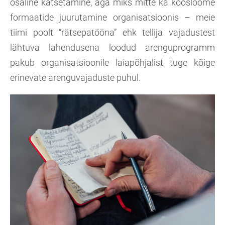
osaline katsetamine, aga miks mitte ka koosloome
formaatide juurutamine organisatsioonis – meie
tiimi poolt “rätsepatööna” ehk tellija vajadustest
lähtuva lahendusena loodud arenguprogramm
pakub organisatsioonile laiapõhjalist tuge kõige
erinevate arenguvajaduste puhul.